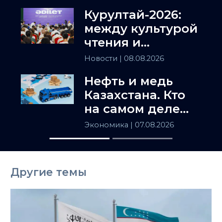
Курултай-2026:
между культурой
чтения и
искусством
Новости
| 08.08.2026
полемики
Нефть и медь
Казахстана. Кто
на самом деле
держит
Экономика
| 07.08.2026
Центральную
Азию
Другие темы