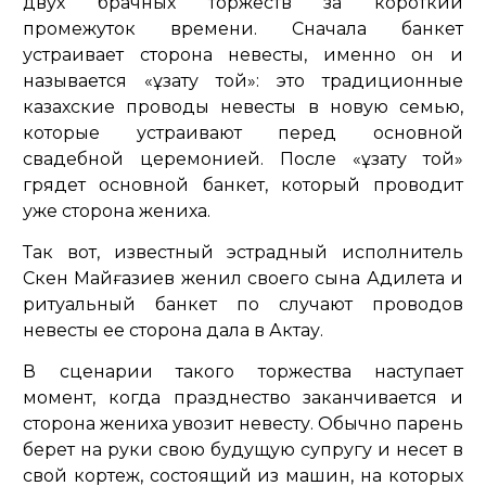
двух брачных торжеств за короткий
промежуток времени. Сначала банкет
устраивает сторона невесты, именно он и
называется «ұзату той»: это традиционные
казахские проводы невесты в новую семью,
которые устраивают перед основной
свадебной церемонией. После «ұзату той»
грядет основной банкет, который проводит
уже сторона жениха.
Так вот, известный эстрадный исполнитель
Сәкен Майғазиев женил своего сына Адилета и
ритуальный банкет по случают проводов
невесты ее сторона дала в Актау.
В сценарии такого торжества наступает
момент, когда празднество заканчивается и
сторона жениха увозит невесту. Обычно парень
берет на руки свою будущую супругу и несет в
свой кортеж, состоящий из машин, на которых