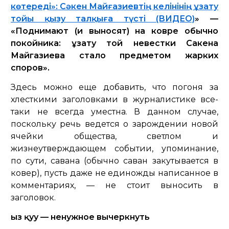
көтереді»: Сәкен Майғазиевтің келінінің ұзату
тойы қызу талқыға түсті (ВИДЕО)
» —
«Поднимают (и выносят) на ковре обычно
покойника: ұзату той невестки Сакена
Майгазиева стало предметом жарких
споров».
Здесь можно еще добавить, что погоня за
хлесткими заголовками в журналистике все-
таки не всегда уместна. В данном случае,
поскольку речь ведется о зарождении новой
ячейки общества, светлом и
жизнеутверждающем событии, упоминание,
по сути, савана (обычно саван закутывается в
ковер), пусть даже не единожды написанное в
комментариях, — не стоит выносить в
заголовок.
Қыз қуу — ненужное вычеркнуть