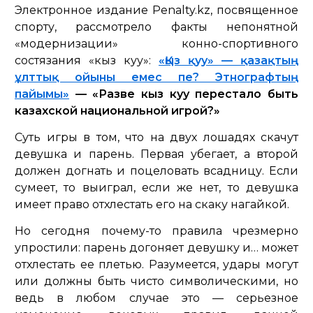
Электронное издание Рenalty.kz, посвященное
спорту, рассмотрело факты непонятной
«модернизации» конно-спортивного
состязания «кыз куу»:
«Қыз қуу» — қазақтың
ұлттық ойыны емес пе? Этнографтың
пайымы»
— «Разве кыз куу перестало быть
казахской национальной игрой?»
Суть игры в том, что на двух лошадях скачут
девушка и парень. Первая убегает, а второй
должен догнать и поцеловать всадницу. Если
сумеет, то выиграл, если же нет, то девушка
имеет право отхлестать его на скаку нагайкой.
Но сегодня почему-то правила чрезмерно
упростили: парень догоняет девушку и… может
отхлестать ее плетью. Разумеется, удары могут
или должны быть чисто символическими, но
ведь в любом случае это — серьезное