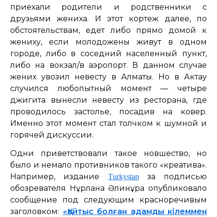
приехали родители и родственники с
друзьями жениха. И этот кортеж далее, по
обстоятельствам, едет либо прямо домой к
жениху, если молодожены живут в одном
городе, либо в соседний населенный пункт,
либо на вокзал/в аэропорт. В данном случае
жених увозил невесту в Алматы. Но в Актау
случился любопытный момент — четыре
джигита вынесли невесту из ресторана, где
проводилось застолье, посадив на ковер.
Именно этот момент стал толчком к шумной и
горячей дискуссии.
Одни приветствовали такое новшество, но
было и немало противников такого «креатива».
Например, издание
за подписью
Тurkystan
обозревателя Нұрлана Әлинұра опубликовало
сообщение под следующим красноречивым
заголовком:
«Қайтыс болған адамды кілеммен