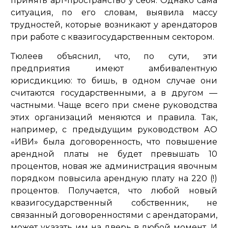
принять арт-пространство у себя. Однако сама
ситуация, по его словам, выявила массу
трудностей, которые возникают у арендаторов
при работе с квазигосударственным сектором.
Тюлеев объяснил, что, по сути, эти
предприятия имеют амбивалентную
юрисдикцию: то бишь, в одном случае они
считаются государственными, а в другом —
частными. Чаще всего при смене руководства
этих организаций меняются и правила. Так,
например, с предыдущим руководством АО
«ИВИ» была договоренность, что повышение
арендной платы не будет превышать 10
процентов, новая же администрация явочным
порядком повысила арендную плату на 220 (!)
процентов. Получается, что любой новый
квазигосударственный собственник, не
связанный договоренностями с арендаторами,
может указать им на дверь в любой момент. И