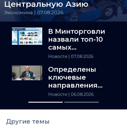
Центральную Азию
Экономика | 07.08.2026
В Минторговли
назвали топ-10
самых
популярных
Новости
| 07.08.2026
товаров в
Определены
Казахстане
ключевые
направления
сотрудничества
Новости
| 06.08.2026
Астаны и
Ташкента
Другие темы