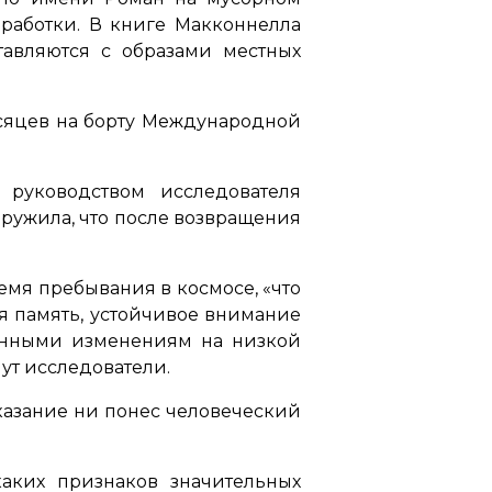
еработки. В книге Макконнелла
авляются с образами местных
есяцев на борту Международной
 руководством исследователя
ружила, что после возвращения
ремя пребывания в космосе,
«что
я память, устойчивое внимание
женными изменениям на низкой
шут исследователи.
аказание ни понес человеческий
каких признаков значительных