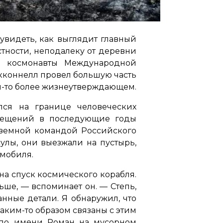
увидеть, как выглядит главный
тности, неподалеку от деревни
и космонавты Международной
акконнелл провел большую часть
ем-то более жизнеутверждающем.
ся на границе человеческих
осещений в последующие годы
наземной командой Российского
улы, они выезжали на пустырь,
омобиля.
на спуск космического корабля.
льше,
— вспоминает он. —
Степь,
нные детали. Я обнаружил, что
ким-то образом связаны с этим
 по имени Роман на мусорном