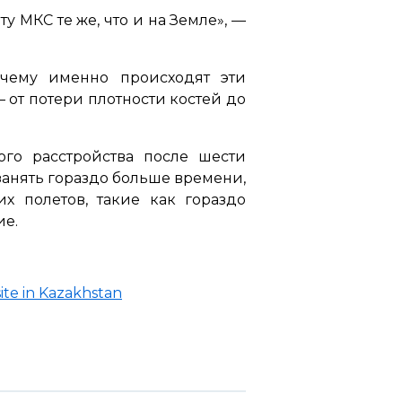
у МКС те же, что и на Земле»
, —
очему именно происходят эти
 от потери плотности костей до
го расстройства после шести
занять гораздо больше времени,
х полетов, такие как гораздо
ие.
site in Kazakhstan