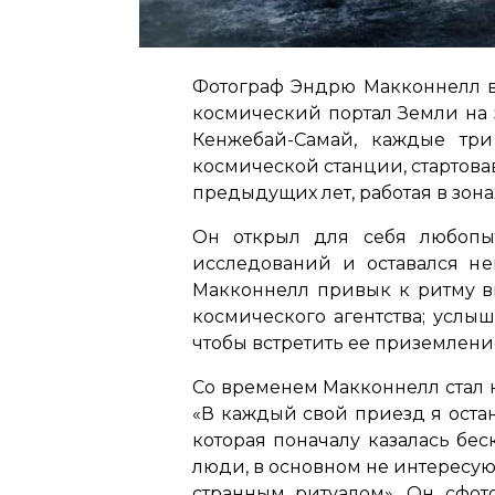
Фотограф Эндрю Макконнелл вп
космический портал Земли на 
Кенжебай-Самай, каждые тр
космической станции, стартова
предыдущих лет, работая в зон
Он открыл для себя любопы
исследований и оставался н
Макконнелл привык к ритму вы
космического агентства; услы
чтобы встретить ее приземлен
Со временем Макконнелл стал н
«В каждый свой приезд я оста
которая поначалу казалась бе
люди, в основном не интересу
странным ритуалом»
. Он сфо