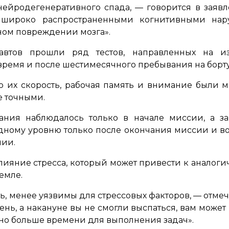
нейродегенеративного спада
, — говорится в заяв
 широко распространенными когнитивными нар
ном повреждении мозга».
автов прошли ряд тестов, направленных на и
 время и после шестимесячного пребывания на борт
о их скорость, рабочая память и внимание были ме
е точными.
ания наблюдалось только в начале миссии, а за
ному уровню только после окончания миссии и в
нии.
лияние стресса, который может привести к анало
емле.
ть, менее уязвимы для стрессовых факторов
, — отме
ь, а накануне вы не смогли выспаться, вам может п
но больше времени для выполнения задач»
.