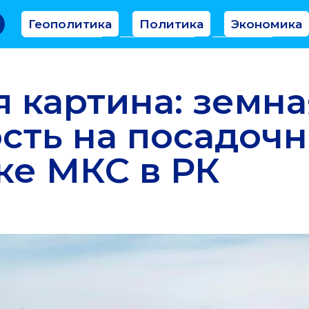
Геополитика
Политика
Экономика
Аналитика
Интервью
Мнение
 картина: земна
сть на посадоч
е МКС в РК