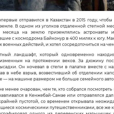
ервые отправился в Казахстан в 2015 году, чтобы 
земле. В одном из уголков отдаленной степной мес
и месяца на землю приземлялись астронавты 
вшие с космодрома Байконур в 400 милях к югу. М
ах военных действий, и хотел сосредоточиться на ч
тный ландшафт, который одновременно находил
еизменным на протяжении веков. За дюжину п
садки. Он ночевал в степи в палатке вместе с 
шав в небе взрыв, возвестивший об отделении капс
ие — на машине размером не больше семейного авт
е менее очарован, чем те, кто собрался посмотреть 
навливался в Кенжебай-Самае или отправлялся да
скрайней пустотой, со временем открывала неожида
ющиеся космическими путешественниками, все же ка
тографировал одного из деревенских мальчишек