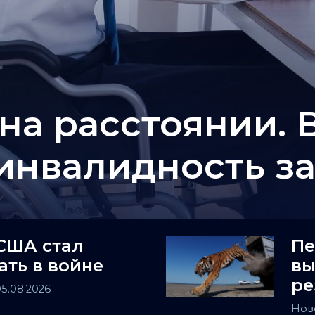
на расстоянии. 
 инвалидность з
США стал
Пе
ать в войне
вы
ре
05.08.2026
Нов