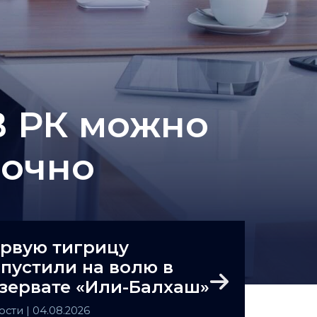
В РК можно
аочно
рвую тигрицу
пустили на волю в
зервате «Или-Балхаш»
Next
ости
| 04.08.2026