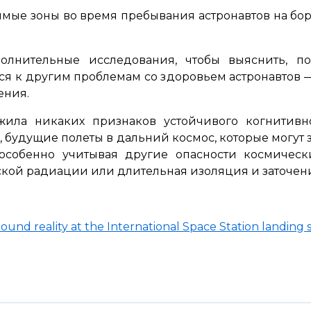
мые зоны во время пребывания астронавтов на борт
олнительные исследования, чтобы выяснить, п
я к другим проблемам со здоровьем астронавтов —
ения.
жила никаких признаков устойчивого когнитивно
 будущие полеты в дальний космос, которые могут 
собенно учитывая другие опасности космически
кой радиации или длительная изоляция и заточен
ound reality at the International Space Station landing 