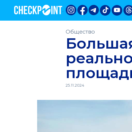
Общество
Большая
реально
площадк
25.11.2024