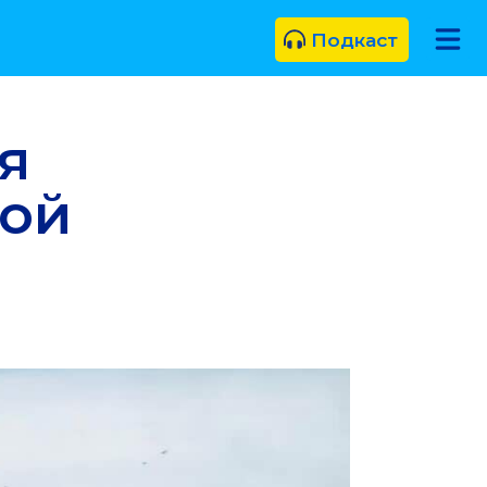
Подкаст
я
ной