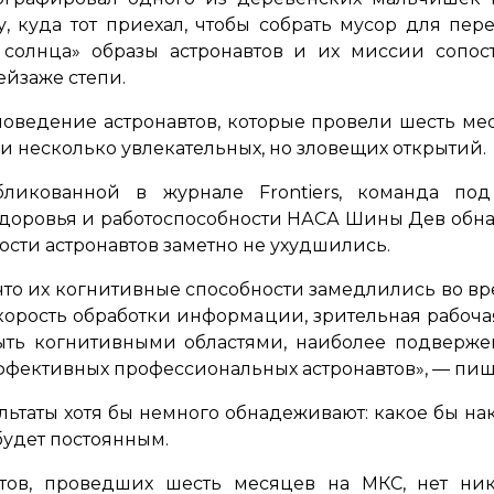
у, куда тот приехал, чтобы собрать мусор для пер
солнца» образы астронавтов и их миссии сопост
ейзаже степи.
оведение астронавтов, которые провели шесть м
и несколько увлекательных, но зловещих открытий.
убликованной в журнале Frontiers, команда под
доровья и работоспособности НАСА Шины Дев обна
сти астронавтов заметно не ухудшились.
 что их когнитивные способности замедлились во в
скорость обработки информации, зрительная рабоча
быть когнитивными областями, наиболее подвер
ффективных профессиональных астронавтов»
, — пи
льтаты хотя бы немного обнадеживают: какое бы н
 будет постоянным.
втов, проведших шесть месяцев на МКС, нет ни