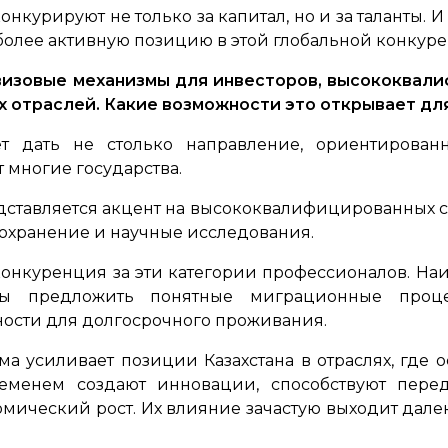
онкурируют не только за капитал, но и за таланты. 
более активную позицию в этой глобальной конкур
визовые механизмы для инвесторов, высококвал
 отраслей. Какие возможности это открывает дл
 дать не столько направление, ориентированн
 многие государства.
ставляется акцент на высококвалифицированных сп
оохранение и научные исследования.
конкуренция за эти категории профессионалов. Н
ны предложить понятные миграционные проц
ности для долгосрочного проживания.
а усиливает позиции Казахстана в отраслях, где
ременем создают инновации, способствуют пере
мический рост. Их влияние зачастую выходит далек