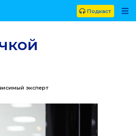
Подкаст
очкой
ависимый эксперт