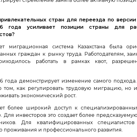
стрирует стремление занять более активную позиц
ривлекательных стран для переезда по версии Re
26 года усиливает позиции страны для раб
стов?
т миграционная система Казахстана была ори
анных граждан к рынку труда. Работодателям, з
приходилось работать в рамках квот, разреш
26 года демонстрирует изменение самого подхода.
о том, как регулировать трудовую миграцию, но 
живать экономический рост.
ает более широкий доступ к специализированны
. Для инвесторов это создает более предсказуемую
ников. Для квалифицированных специалистов
о проживания и профессионального развития.