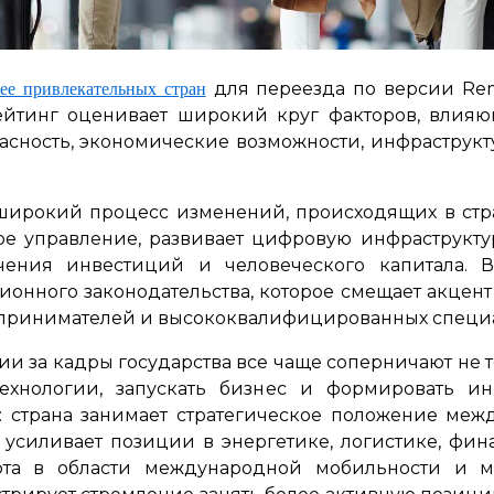
для переезда по версии Remit
ее привлекательных стран
Рейтинг оценивает широкий круг факторов, влия
пасность, экономические возможности, инфраструкт
е широкий процесс изменений, происходящих в стра
е управление, развивает цифровую инфраструкту
чения инвестиций и человеческого капитала. 
ионного законодательства, которое смещает акцент
дпринимателей и высококвалифицированных специа
и за кадры государства все чаще соперничают не тол
технологии, запускать бизнес и формировать и
о: страна занимает стратегическое положение меж
 усиливает позиции в энергетике, логистике, фин
рта в области международной мобильности и м