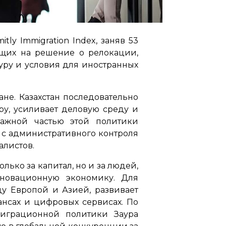
ly Immigration Index, заняв 53
ющих на решение о релокации,
уру и условия для иностранных
не. Казахстан последовательно
ру, усиливает деловую среду и
Важной частью этой политики
 с административного контроля
листов.
ько за капитал, но и за людей,
нновационную экономику. Для
ду Европой и Азией, развивает
ансах и цифровых сервисах. По
играционной политики Заура