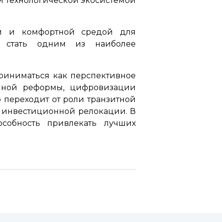
й технологической экосистемой
ой и комфортной средой для
ть стать одним из наиболее
сприниматься как перспективное
нной реформы, цифровизации
 переходит от роли транзитной
и инвестиционной релокации. В
особность привлекать лучших