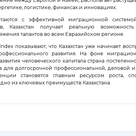
жение между Европой и Азией, располагает растуще
ергетике, логистике, финансах и инновациях.
етаются с эффективной миграционной систем
в, Казахстан получает реальную возможнос
яжения талантов во всем Евразийском регионе.
n Index показывают, что Казахстан уже начинает во
рофессионального развития. На фоне миграцио
азвития человеческого капитала страна постепенно
а для долгосрочной профессиональной, деловой 
нции становятся главным ресурсом роста, сп
дно из ключевых преимуществ Казахстана.