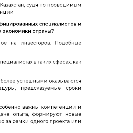
И Казахстан, судя по проводимым
енции.
ифицированных специалистов и
я экономики страны?
ое на инвесторов. Подобные
ециалистах в таких сферах, как
аиболее успешными оказываются
едуры, предсказуемые сроки
 особенно важны компетенции и
даче опыта, формируют новые
о за рамки одного проекта или