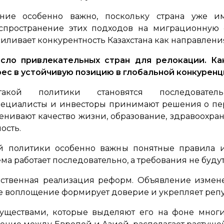
ение особенно важно, поскольку страна уже 
аспространение этих подходов на миграционную
иливает конкурентность Казахстана как направлени
сло привлекательных стран для релокации. К
ес в устойчивую позицию в глобальной конкуренц
ой политики становятся последовательн
циалисты и инвесторы принимают решения о пер
нивают качество жизни, образование, здравоохран
ость.
й политики особенно важны понятные правила 
ема работает последовательно, а требования не буд
ственная реализация реформ. Объявление измен
е воплощение формирует доверие и укрепляет репу
муществами, которые выделяют его на фоне многи