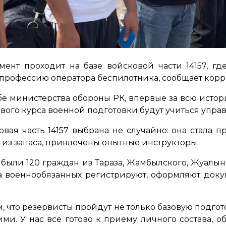
нт проходит на базе войсковой части 14157, гд
 профессию оператора беспилотника, сообщает корре
бе министерства обороны РК, впервые за всю истор
вого курса военной подготовки будут учиться упр
вая часть 14157 выбрана не случайно: она стала п
из запаса, привлечены опытные инструкторы.
были 120 граждан из Тараза, Жамбылского, Жуалын
а военнообязанных регистрируют, оформляют докум
м, что резервисты пройдут не только базовую подгото
ми. У нас все готово к приему личного состава, 