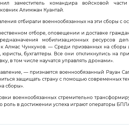
ил заместитель командира войсковой части 
ковник Алимжан Куантай.
ления отбирали военнообязанных на эти сборы с ос
чественном отборе, оповещении и доставке граждан
предназначения мобилизационных ресурсов деп
к Алмас Чункунов. —
Среди призванных на сборы 
юристы, бухгалтеры. Все они откликнулись на при
ку, в том числе научатся управлять дронами».
равление, —
признается военнообязанный Рауан Са
читься защищать страну с помощью современных техн
на сборы».
товки военнообязанных стремительно трансформир
ую роль в достижении успеха играют операторы БПЛ