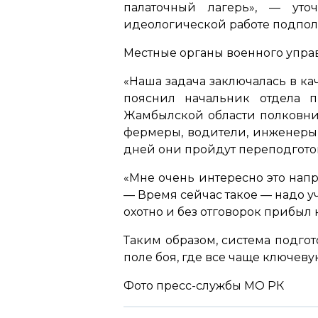
палаточный лагерь»,
— уточн
идеологической работе подпол
Местные органы военного управ
«Наша задача заключалась в ка
пояснил начальник отдела 
Жамбылской области полковни
фермеры, водители, инженеры, 
дней они пройдут переподготов
«Мне очень интересно это нап
— В
ремя сейчас такое — надо у
охотно и без отговорок прибыл 
Таким образом, система подго
поле боя, где все чаще ключев
Фото пресс-службы МО РК