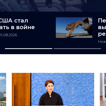
США стал
Пе
ать в войне
вы
ре
05.08.2026
Нов