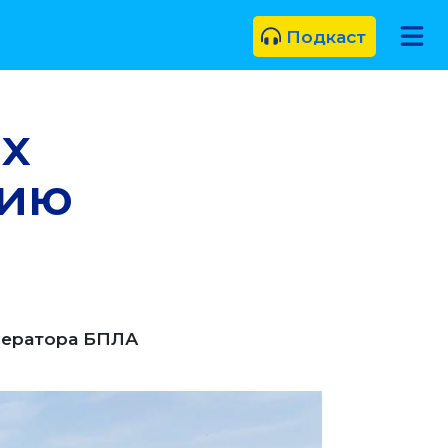
Подкаст
ых
нию
ператора БПЛА