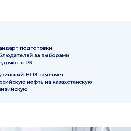
андарт подготовки
блюдателей за выборами
едряют в РК
узинский НПЗ заменяет
ссийскую нефть на казахстанскую
ливийскую