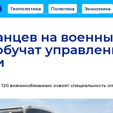
Геополитика
Политика
Экономика
Аналитика
Интервью
Мнение
анцев на военн
обучат управле
и
120 военнообязанных освоят специальность о