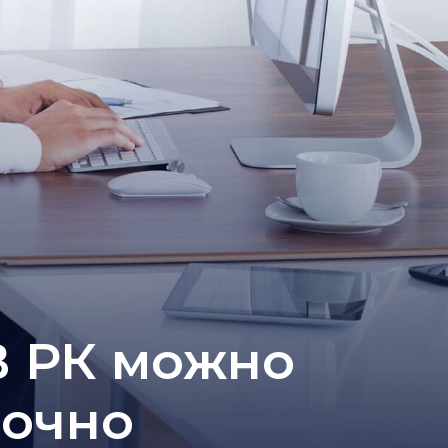
В РК можно
аочно