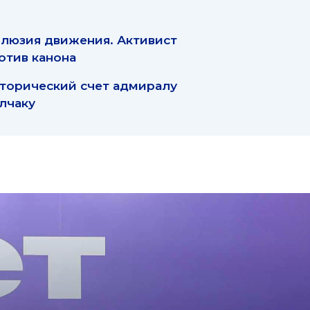
люзия движения. Активист
отив канона
торический счет адмиралу
лчаку