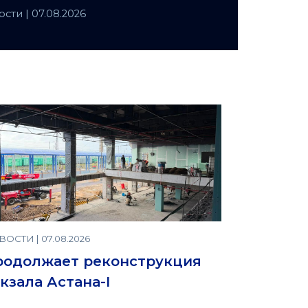
захстане
ости
| 07.08.2026
ОСТИ | 07.08.2026
родолжает реконструкция
кзала Астана-I