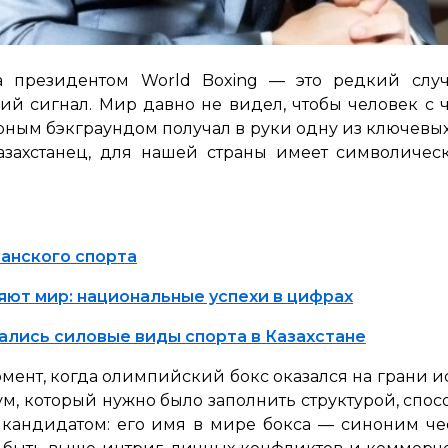
а президентом World Boxing — это редкий случа
ий сигнал. Мир давно не видел, чтобы человек с 
ным бэкграундом получал в руки одну из ключев
казахстанец, для нашей страны имеет символичес
танского спорта
яют мир: национальные успехи в цифрах
ались силовые виды спорта в Казахстане
момент, когда олимпийский бокс оказался на грани 
ум, который нужно было заполнить структурой, спос
кандидатом: его имя в мире бокса — синоним чес