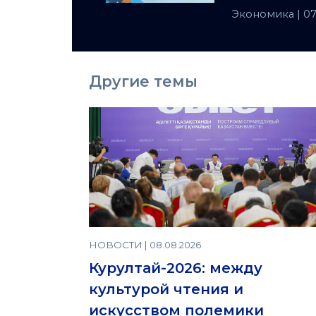
Централ
Экономика
| 0
Другие темы
НОВОСТИ | 08.08.2026
Курултай-2026: между
культурой чтения и
искусством полемики