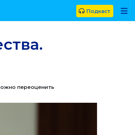
Подкаст
ства.
зможно переоценить