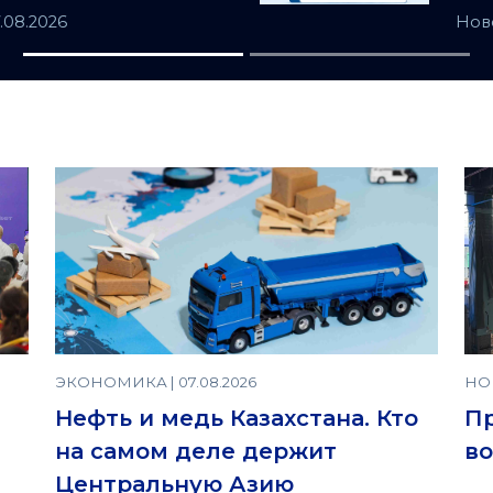
ьную Азию
Ка
7.08.2026
Нов
ЭКОНОМИКА | 07.08.2026
НОВ
Нефть и медь Казахстана. Кто
П
на самом деле держит
во
Центральную Азию