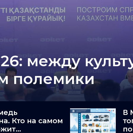
26: между культ
ом полемики
медь
В 
на. Кто на самом
то
ржит
по