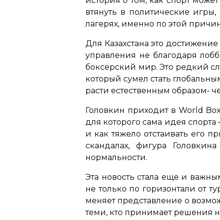
история о том, как спорт може
втянуть в политические игры,
лагерях, именно по этой причи
Для Казахстана это достижени
управления не благодаря лобб
боксерский мир. Это редкий слу
который сумел стать глобальны
расти естественным образом- ч
Головкин приходит в World Box
для которого сама идея спорта 
и как тяжело отстаивать его 
скандалах, фигура Головки
нормальности.
Эта новость стала еще и важны
не только по горизонтали от ту
меняет представление о возмож
теми, кто принимает решения н