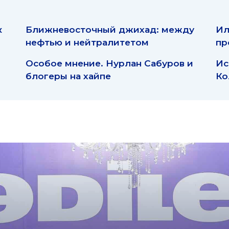
к
Ближневосточный джихад: между
Ил
нефтью и нейтралитетом
пр
Особое мнение. Нурлан Сабуров и
Ис
блогеры на хайпе
Ко