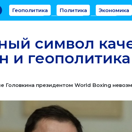
Геополитика
Политика
Экономика
Аналитика
Интервью
Мнение
ный символ каче
н и геополитика
ие Головкина президентом World Boxing нево