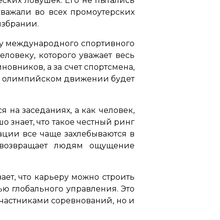
еских ловушек. Его не пытались
уважали во всех промоутерских
избрании.
гу международного спортивного
ловеку, которого уважает весь
новников, а за счет спортсмена,
а в олимпийском движении будет
 на заседаниях, а как человек,
о знает, что такое честный ринг
ации все чаще захлебываются в
 возвращает людям ощущение
ает, что карьеру можно строить
тью глобального управления. Это
участниками соревнований, но и