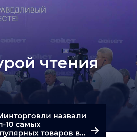
урой чтения
Минторговли назвали
п-10 самых
пулярных товаров в
Next