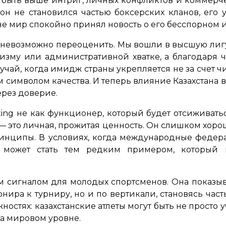
т быть выше интриг, личных конфликтов и коммерч
 он не становился частью боксерских кланов, его 
не мир спокойно принял новость о его бесспорном 
е невозможно переоценить. Мы вошли в высшую ли
изму или административной хватке, а благодаря че
чай, когда имидж страны укрепляется не за счет чи
м символом качества. И теперь влияние Казахстан
ерез доверие.
ing не как функционер, который будет отсиживаться
— это личная, прожитая ценность. Он слишком хорош
принципы. В условиях, когда международные федер
на может стать тем редким примером, который
м сигналом для молодых спортсменов. Она показыв
рнира к турниру, но и по вертикали, становясь час
ностях: казахстанские атлеты могут быть не просто 
а мировом уровне.