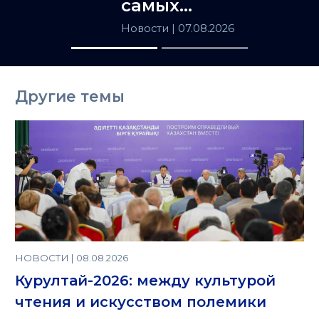
самых
популярных
Новости
| 07.08.2026
товаров в
Казахстане
Другие темы
НОВОСТИ | 08.08.2026
Курултай-2026: между культурой
чтения и искусством полемики