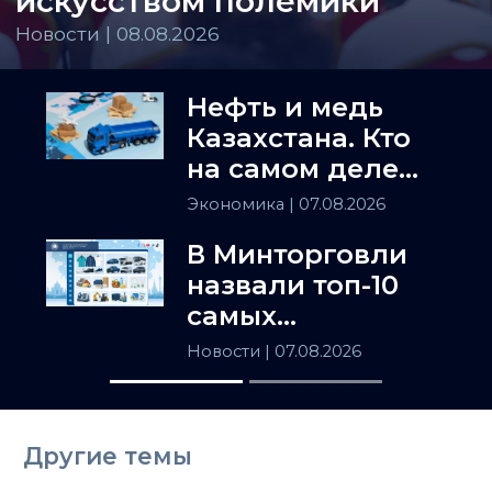
искусством полемики
Новости | 08.08.2026
Нефть и медь
Казахстана. Кто
на самом деле
держит
Экономика
| 07.08.2026
Центральную
В Минторговли
Азию
назвали топ-10
самых
популярных
Новости
| 07.08.2026
товаров в
Казахстане
Другие темы