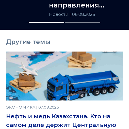
направления
сотрудничества
Новости
| 06.08.2026
Астаны и
Ташкента
Другие темы
ЭКОНОМИКА | 07.08.2026
Нефть и медь Казахстана. Кто на
самом деле держит Центральную