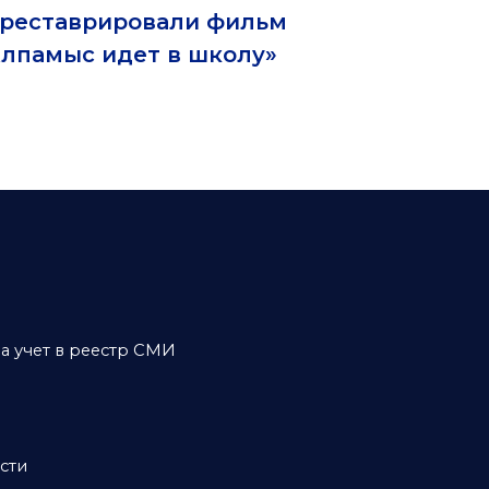
треставрировали фильм
лпамыс идет в школу»
а учет в реестр СМИ
сти