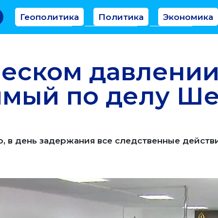
Геополитика
Политика
Экономика
Аналитика
Интервью
Мнение
еском давлении
мый по делу Ше
, в день задержания все следственные действ