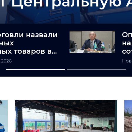
т Центральную 
рговли назвали
Оп
амых
на
ых товаров в
со
не
и 
8.2026
Нов