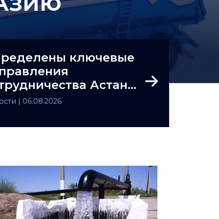
Азию
ределены ключевые
правления
трудничества Астаны
Next
Ташкента
ости
| 06.08.2026