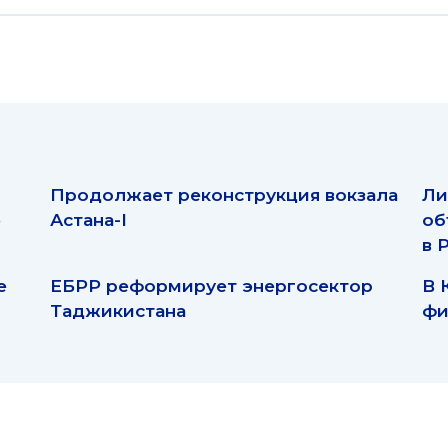
Продолжает реконструкция вокзала
Ли
ю
Астана-I
об
в 
е
ЕБРР реформирует энергосектор
В 
Таджикистана
фи