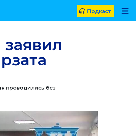
Подкаст
 заявил
рзата
ия проводились без