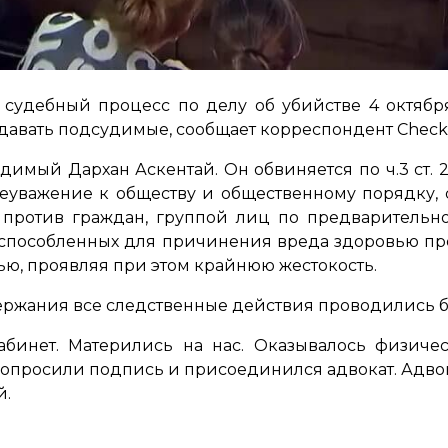
судебный процесс по делу об убийстве 4 октября
 давать подсудимые, сообщает корреспондент Check-p
имый Дархан Аскентай. Он обвиняется по ч.3 ст. 29
еуважение к обществу и общественному порядку,
против граждан, группой лиц по предварительно
способленных для причинения вреда здоровью пре
ю, проявляя при этом крайнюю жестокость.
держания все следственные действия проводились б
абинет. Матерились на нас. Оказывалось физиче
попросили подпись и присоединился адвокат. Адвок
й.