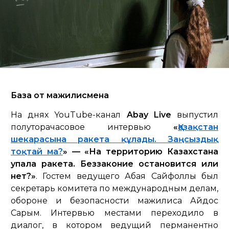
База от мажилисмена
На днях YouTube-канал
Abay Live
выпустил
полуторачасовое интервью
«
Қазақстан
шекарасына ракета құлады. Заңсыздық
тоқтай ма?
» — «На территорию Казахстана
упала ракета. Беззаконие остановится или
нет?»
. Гостем ведущего Абая Сайфоллы был
секретарь комитета по международным делам,
обороне и безопасности мажилиса Айдос
Сарым. Интервью местами переходило в
диалог, в котором ведущий перманентно