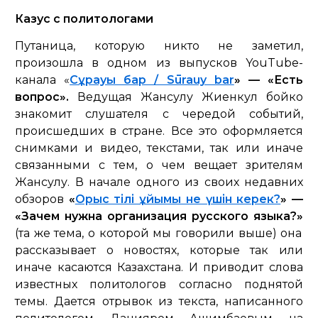
Казус с политологами
Путаница, которую никто не заметил,
произошла в одном из выпусков YouTube-
канала «
Cұрауы бар / Sūrauy bar
»
— «Есть
вопрос».
Ведущая Жансулу Жиенкул бойко
знакомит слушателя с чередой событий,
происшедших в стране. Все это оформляется
снимками и видео, текстами, так или иначе
связанными с тем, о чем вещает зрителям
Жансулу. В начале одного из своих недавних
обзоров
«
Орыс тілі ұйымы не үшін керек?
» —
«Зачем нужна организация русского языка?»
(та же тема, о которой мы говорили выше) она
рассказывает о новостях, которые так или
иначе касаются Казахстана. И приводит слова
известных политологов согласно поднятой
темы. Дается отрывок из текста, написанного