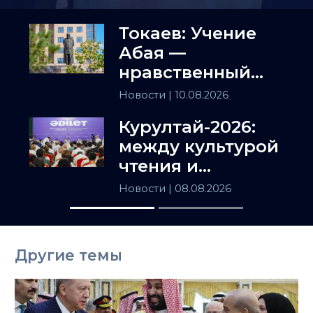
Токаев: Учение
Абая —
нравственный
компас нашего
Новости
| 10.08.2026
народа
Курултай-2026:
между культурой
чтения и
искусством
Новости
| 08.08.2026
полемики
Другие темы