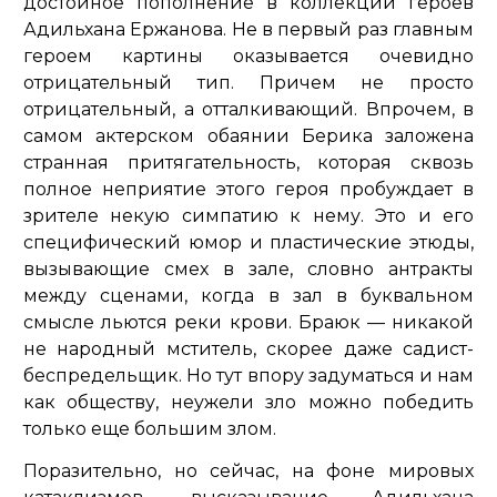
достойное пополнение в коллекции героев
Адильхана Ержанова. Не в первый раз главным
героем картины оказывается очевидно
отрицательный тип. Причем не просто
отрицательный, а отталкивающий. Впрочем, в
самом актерском обаянии Берика заложена
странная притягательность, которая сквозь
полное неприятие этого героя пробуждает в
зрителе некую симпатию к нему. Это и его
специфический юмор и пластические этюды,
вызывающие смех в зале, словно антракты
между сценами, когда в зал в буквальном
смысле льются реки крови. Браюк — никакой
не народный мститель, скорее даже садист-
беспредельщик. Но тут впору задуматься и нам
как обществу, неужели зло можно победить
только еще большим злом.
Поразительно, но сейчас, на фоне мировых