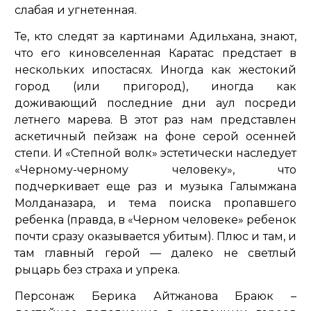
слабая и угнетенная.
Те, кто следят за картинами Адильхана, знают,
что его киновселенная Каратас предстает в
нескольких ипостасях. Иногда как жестокий
город (или пригород), иногда как
доживающий последние дни аул посреди
летнего марева. В этот раз нам представлен
аскетичный пейзаж на фоне серой осенней
степи. И «Степной волк» эстетически наследует
«Черному-черному человеку», что
подчеркивает еще раз и музыка Галымжана
Молданазара, и тема поиска пропавшего
ребенка (правда, в «Черном человеке» ребенок
почти сразу оказывается убитым). Плюс и там, и
там главный герой — далеко не светлый
рыцарь без страха и упрека.
Персонаж Берика Айтжанова Браюк –