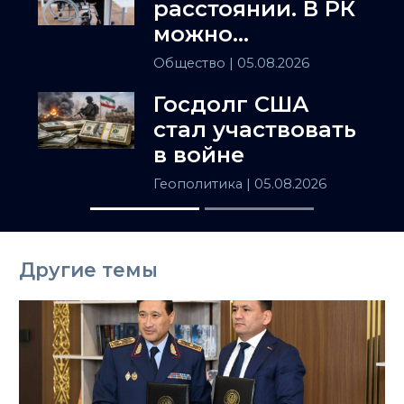
расстоянии. В РК
можно
установить
Общество
| 05.08.2026
инвалидность
Госдолг США
заочно
стал участвовать
в войне
Геополитика
| 05.08.2026
Другие темы