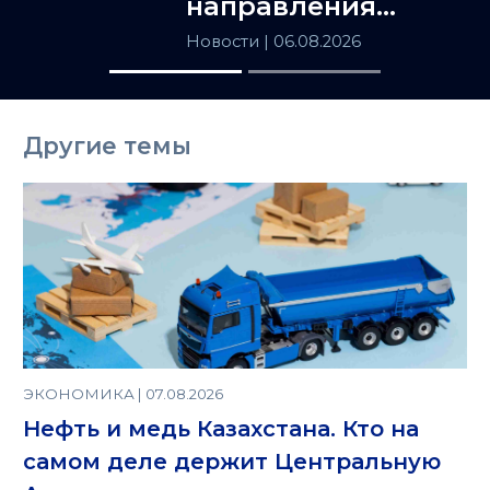
направления
сотрудничества
Новости
| 06.08.2026
Астаны и
Ташкента
Другие темы
ЭКОНОМИКА | 07.08.2026
Нефть и медь Казахстана. Кто на
самом деле держит Центральную