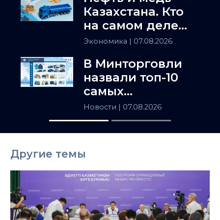
Казахстана. Кто
на самом деле
держит
Экономика
| 07.08.2026
Центральную
В Минторговли
Азию
назвали топ-10
самых
популярных
Новости
| 07.08.2026
товаров в
Казахстане
Другие темы