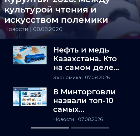
культурой чтения и
искусством полемики
Новости | 08.08.2026
Нефть и медь
Казахстана. Кто
на самом деле
держит
Экономика
| 07.08.2026
Центральную
В Минторговли
Азию
назвали топ-10
самых
популярных
Новости
| 07.08.2026
товаров в
Казахстане