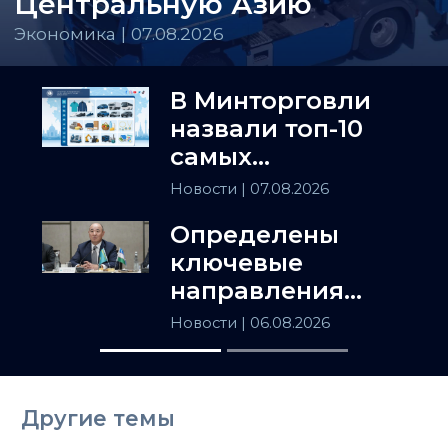
Центральную Азию
Экономика | 07.08.2026
В Минторговли
назвали топ-10
самых
популярных
Новости
| 07.08.2026
товаров в
Определены
Казахстане
ключевые
направления
сотрудничества
Новости
| 06.08.2026
Астаны и
Ташкента
Другие темы