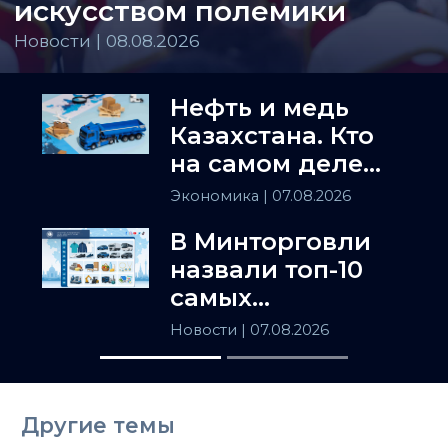
искусством полемики
Новости | 08.08.2026
Нефть и медь
Казахстана. Кто
на самом деле
держит
Экономика
| 07.08.2026
Центральную
В Минторговли
Азию
назвали топ-10
самых
популярных
Новости
| 07.08.2026
товаров в
Казахстане
Другие темы