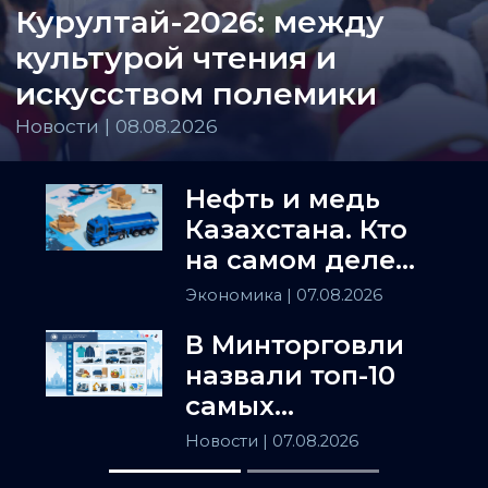
Курултай-2026: между
культурой чтения и
искусством полемики
Новости | 08.08.2026
Нефть и медь
Казахстана. Кто
на самом деле
держит
Экономика
| 07.08.2026
Центральную
В Минторговли
Азию
назвали топ-10
самых
популярных
Новости
| 07.08.2026
товаров в