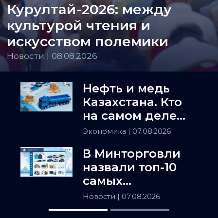
Курултай-2026: между
культурой чтения и
искусством полемики
Новости | 08.08.2026
Нефть и медь
Казахстана. Кто
на самом деле
держит
Экономика
| 07.08.2026
Центральную
В Минторговли
Азию
назвали топ-10
самых
популярных
Новости
| 07.08.2026
товаров в