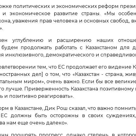
ержке политических и экономических реформ презид
е и экономическое развитие страны. «Мы особ
она, уважения прав человека и основных свобод, 
».
жен углублению и расширению наших отноше
 будем продолжать работать с Казахстаном для
я инклюзивного, демократического и справедливог
овлетворении тем, что ЕС продолжает его видение Ка
остранных дел] о том, что «Казахстан - страна, жи
тальным миром», очень важно. Если бы все великие
ого лучше. Приверженность Казахстана позитивном
ть и позитивно реагировать».
рм в Казахстане, Дик Рош сказал, что важно помнить
 и ЕС должны быть осторожны в своих суждениях
ва нам еще очень далеко».
жны поощрять прогресс, однако степень, в котор