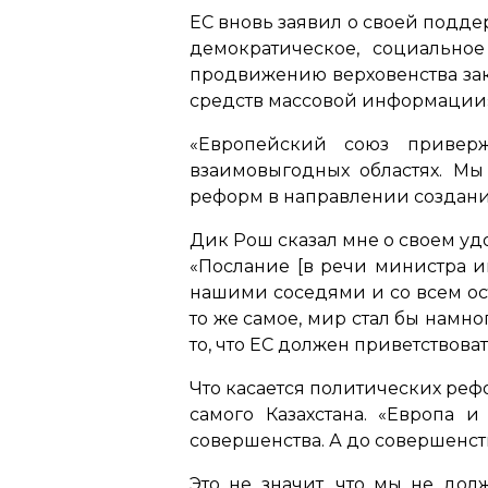
ЕС вновь заявил о своей подд
демократическое, социально
продвижению верховенства зак
средств массовой информации
«Европейский союз привер
взаимовыгодных областях. Мы
реформ в направлении создани
Дик Рош сказал мне о своем уд
«Послание [в речи министра ин
нашими соседями и со всем ос
то же самое, мир стал бы намн
то, что ЕС должен приветствова
Что касается политических рефо
самого Казахстана. «Европа
совершенства. А до совершенст
Это не значит, что мы не дол