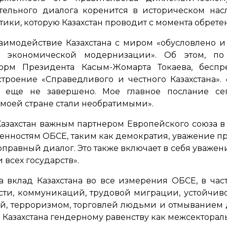
тельного диалога коренится в историческом нас
ки, которую Казахстан проводит с момента обрете
заимодействие Казахстана с миром «обусловлено
 экономической модернизации». Об этом, по 
орм Президента Касым-Жомарта Токаева, беспр
троение «Справедливого и честного Казахстана»
е еще не завершено. Мое главное послание сег
моей стране стали необратимыми».
 Казахстан важным партнером Европейского союза 
нностям ОБСЕ, таким как демократия, уважение п
ноправный диалог. Это также включает в себя уважен
 всех государств».
а вклад Казахстана во все измерения ОБСЕ, в част
ости, коммуникаций, трудовой миграции, устойчиво
й, терроризмом, торговлей людьми и отмыванием 
Казахстана гендерному равенству как межсекторал