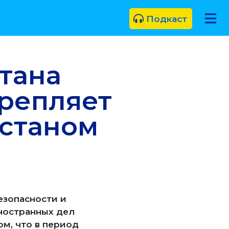
Подкаст
тана
крепляет
станом
езопасности и
ностранных дел
ом, что в период