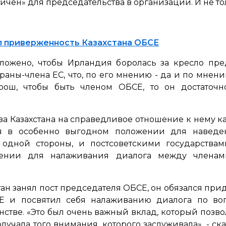
ичен» для председательства в организации. И не то
л приверженность Казахстана ОБСЕ
ложено, чтобы Ирландия боролась за кресло пре
раны-члена ЕС, что, по его мнению - да и по мнени
орош, чтобы быть членом ОБСЕ, то он достаточн
ва Казахстана на справедливое отношение к нему как
лся в особенно выгодном положении для навед
одной стороны, и постсоветскими государствами
ении для налаживания диалога между членам
хстан занял пост председателя ОБСЕ, он обязался п
 и посвятил себя налаживанию диалога по воп
стве. «Это был очень важный вклад, который позв
олучала того внимания, которого заслуживала», - ска