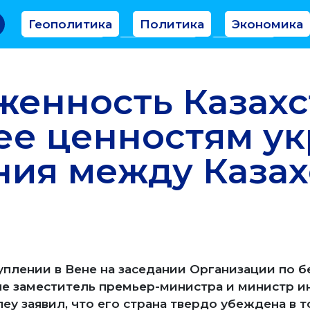
Геополитика
Политика
Экономика
Аналитика
Интервью
Мнение
енность Казахс
ее ценностям у
ия между Казах
уплении в Вене на заседании Организации по б
пе заместитель премьер-министра и министр и
еу заявил, что его страна твердо убеждена в т