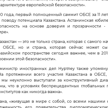
архитектуре европейской безопасности».
10 года, первый полноценный саммит ОБСЕ за 11 лет
по поводу потенциала Казахстана. Астанинская юби
опасность на основе доверия и прозрачности - 
ре».
азахстан — это не только страна, которая с самого
а ОБСЕ, но и страна, которая сейчас может сы
зийском пространстве сегодня важнее, чем в 2010
оении этой безопасности».
министр иностранных дел Нуртлеу также упомян
«На протяжении всего участия Казахстана в ОБСЕ
, мы неуклонно выступали за конструктивный диа
ны, что в условиях беспрецедентных глобальных
нститутов как никогда важна».
страна, «живущая в мире с собой, со всеми нашими
ерженность его правительства дипломатическо