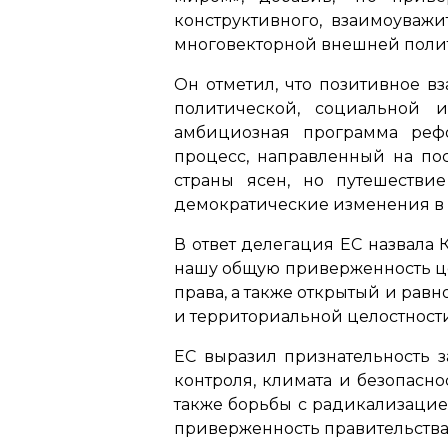
конструктивного, взаимоуважи
многовекторной внешней полити
Он отметил, что позитивное в
политической, социальной и
амбициозная программа реф
процесс, направленный на пос
страны ясен, но путешестви
демократические изменения в 
В ответ делегация ЕС назвала
нашу общую приверженность це
права, а также открытый и рав
и территориальной целостности
ЕС выразил признательность з
контроля, климата и безопасн
также борьбы с радикализацие
приверженность правительства 