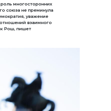
 роль многосторонних
ого союза не преминула
емократия, уважение
 отношений взаимного
к Рош, пишет