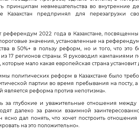
ать принципам невмешательства во внутренние д
рые Казахстан предпринял для перезагрузки с
 референдум 2022 года в Казахстане, посвященн
 пороговые значения, установленные на референду
тва в 50%+ в пользу реформ, но и того, что это
2 из 17 регионов страны. Я руководил кампаниями
 которые мало какая европейская страна установит 
мы политических реформ в Казахстане было требо
итической партии во время пребывания на посту, а
й является реформа против непотизма».
ь за глубокие и уважительные отношения между 
одят далеко за рамки взаимной заинтересованн
ан ясно дал понять, что хочет построить отношения 
ировать на это положительно».