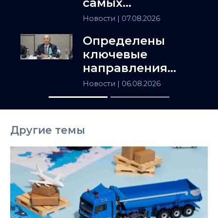
самых
популярных
Новости
| 07.08.2026
товаров в
Определены
Казахстане
ключевые
направления
сотрудничества
Новости
| 06.08.2026
Астаны и
Ташкента
Другие темы