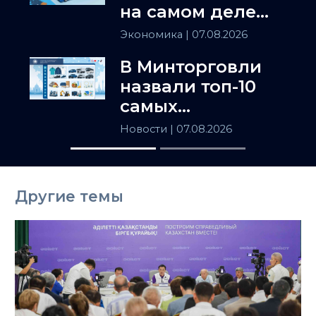
на самом деле
держит
Экономика
| 07.08.2026
Центральную
В Минторговли
Азию
назвали топ-10
самых
популярных
Новости
| 07.08.2026
товаров в
Казахстане
Другие темы