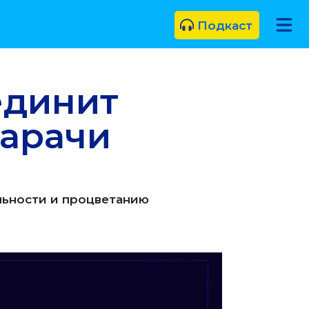
Подкаст
единит
Карачи
льности и процветанию