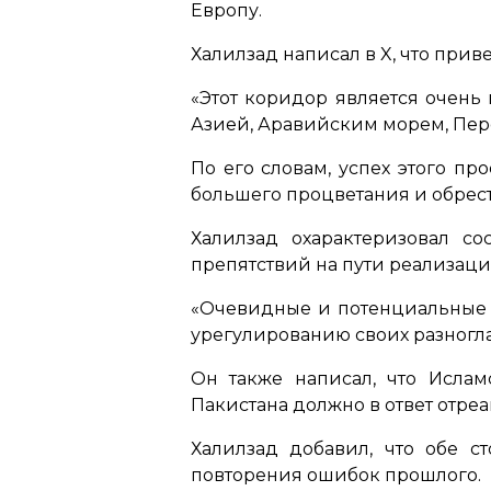
Европу.
Халилзад написал в X, что при
«Этот коридор является очен
Азией, Аравийским морем, Пе
По его словам, успех этого п
большего процветания и обрес
Халилзад охарактеризовал с
препятствий на пути реализации
«Очевидные и потенциальные в
урегулированию своих разног
Он также написал, что Ислам
Пакистана должно в ответ отре
Халилзад добавил, что обе 
повторения ошибок прошлого.