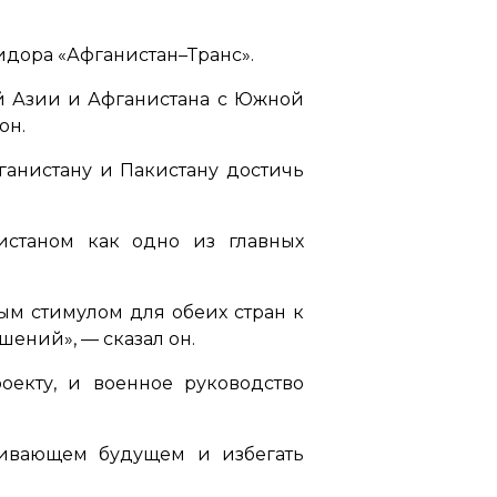
идора «Афганистан–Транс».
й Азии и Афганистана с Южной
он.
ганистану и Пакистану достичь
истаном как одно из главных
ым стимулом для обеих стран к
ашений»,
— сказал он.
оекту, и военное руководство
живающем будущем и избегать