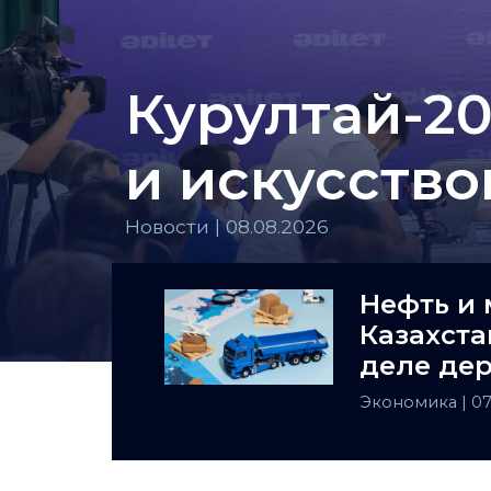
Курултай-20
и искусств
Новости | 08.08.2026
Нефть и 
Казахста
деле де
Централ
Экономика
| 0