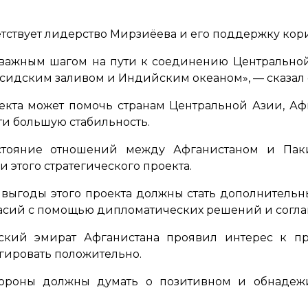
ветствует лидерство Мирзиёева и его поддержку кор
ь важным шагом на пути к соединению Центрально
рсидским заливом и Индийским океаном»
, — сказал 
роекта может помочь странам Центральной Азии, Аф
ти большую стабильность.
остояние отношений между Афганистаном и Пак
 этого стратегического проекта.
ыгоды этого проекта должны стать дополнительн
ласий с помощью дипломатических решений и согл
ский эмират Афганистана проявил интерес к пр
агировать положительно.
стороны должны думать о позитивном и обнаде