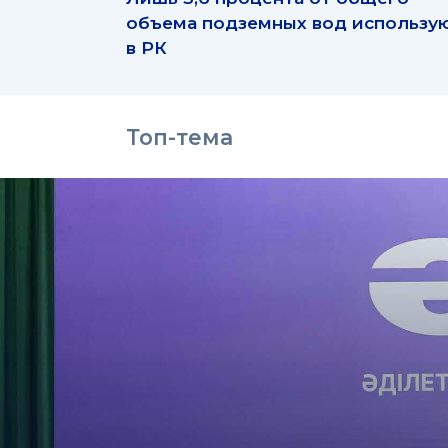
объема подземных вод использу
в РК
Топ-тема