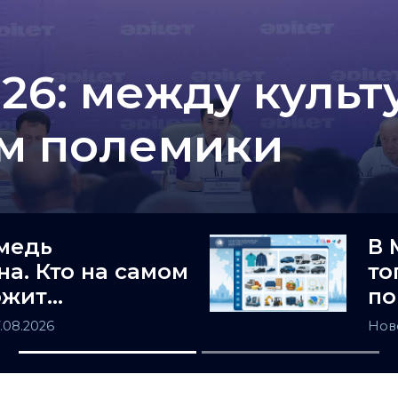
26: между культ
ом полемики
медь
В 
на. Кто на самом
то
ржит
по
ьную Азию
Ка
7.08.2026
Нов