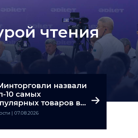
урой чтения
Минторговли назвали
п-10 самых
пулярных товаров в
Next
захстане
ости
| 07.08.2026