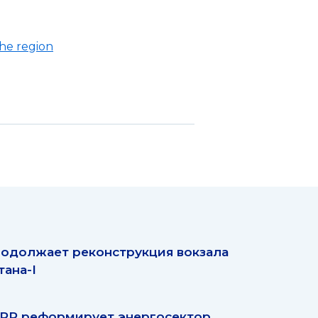
the region
одолжает реконструкция вокзала
тана-I
РР реформирует энергосектор