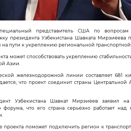
пециальный представитель США по вопросам
ку президента Узбекистана Шавката Мирзиёева п
м на пути к укреплению региональной транспортной 
оекта может способствовать укреплению стабильност
ой Азии.
ческой железнодорожной линии составляет 681 ки
ается, что проект соединит страны Центральной
идент Узбекистана Шавкат Мирзиёев заявил на
форума, что его страна серьёзно работает над 
м.
е проекта поможет подключить регион к транспор