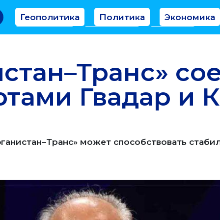
Геополитика
Политика
Экономика
Аналитика
Интервью
Мнение
стан–Транс» со
ртами Гвадар и 
ганистан–Транс» может способствовать стаби