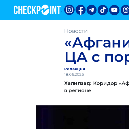
Новости
«Афгани
ЦА с по
Редакция
18.06.2026
Халилзад: Коридор «Аф
в регионе