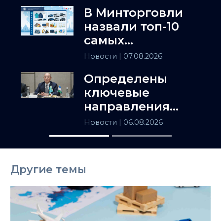
В Минторговли
назвали топ-10
самых
популярных
Новости
| 07.08.2026
товаров в
Определены
Казахстане
ключевые
направления
сотрудничества
Новости
| 06.08.2026
Астаны и
Ташкента
Другие темы