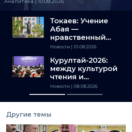
Аналитика | 10.08.2026
Токаев: Учение
Абая —
нравственный
компас нашего
Новости
| 10.08.2026
народа
Курултай-2026:
между культурой
чтения и
искусством
Новости
| 08.08.2026
полемики
Другие темы