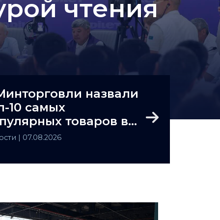
урой чтения
Минторговли назвали
п-10 самых
пулярных товаров в
Next
захстане
ости
| 07.08.2026