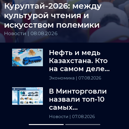
Курултай-2026: между
культурой чтения и
искусством полемики
Новости | 08.08.2026
Нефть и медь
Казахстана. Кто
на самом деле
держит
Экономика
| 07.08.2026
Центральную
В Минторговли
Азию
назвали топ-10
самых
популярных
Новости
| 07.08.2026
товаров в