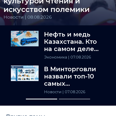
культурой чтения и
искусством полемики
Новости | 08.08.2026
Нефть и медь
Казахстана. Кто
на самом деле
держит
Экономика
| 07.08.2026
Центральную
В Минторговли
Азию
назвали топ-10
самых
популярных
Новости
| 07.08.2026
товаров в
Казахстане