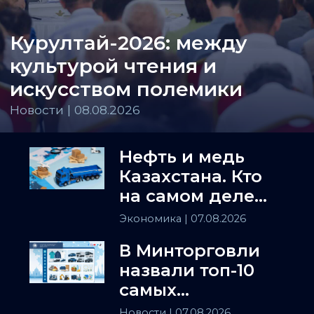
Курултай-2026: между
культурой чтения и
искусством полемики
Новости | 08.08.2026
Нефть и медь
Казахстана. Кто
на самом деле
держит
Экономика
| 07.08.2026
Центральную
В Минторговли
Азию
назвали топ-10
самых
популярных
Новости
| 07.08.2026