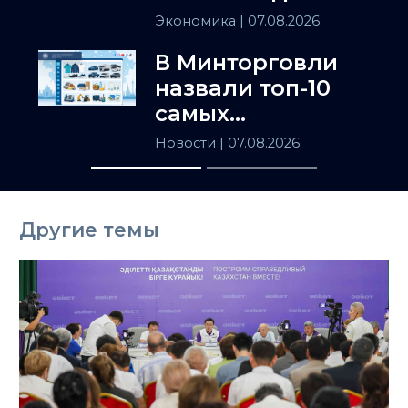
держит
Экономика
| 07.08.2026
Центральную
В Минторговли
Азию
назвали топ-10
самых
популярных
Новости
| 07.08.2026
товаров в
Казахстане
Другие темы