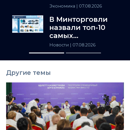
держит
Экономика
| 07.08.2026
Центральную
В Минторговли
Азию
назвали топ-10
самых
популярных
Новости
| 07.08.2026
товаров в
Казахстане
Другие темы