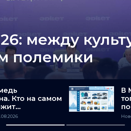
26: между культ
ом полемики
медь
В 
на. Кто на самом
то
ржит
по
ьную Азию
Ка
7.08.2026
Нов