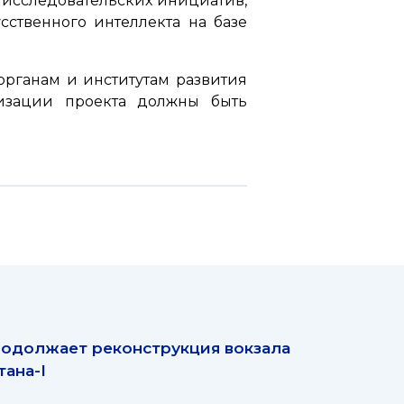
 исследовательских инициатив,
ственного интеллекта на базе
органам и институтам развития
лизации проекта должны быть
одолжает реконструкция вокзала
тана-I