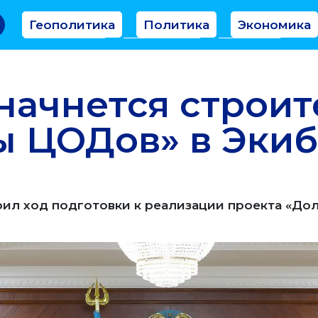
Геополитика
Политика
Экономика
Аналитика
Интервью
Мнение
начнется строит
 ЦОДов» в Экиб
ил ход подготовки к реализации проекта «До