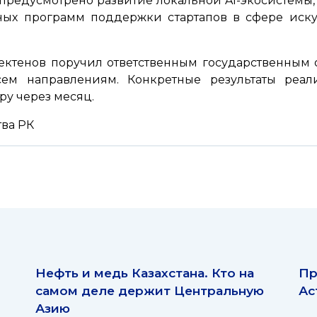
 предусмотрено развитие локальной AI-экосистемы,
ных программ поддержки стартапов в сфере искус
.
ктенов поручил ответственным государственным 
сем направлениям. Конкретные результаты реа
у через месяц.
тва РК
Нефть и медь Казахстана. Кто на
Пр
самом деле держит Центральную
Ас
Азию