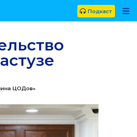
Подкаст
ельство
астузе
лина ЦОДов»