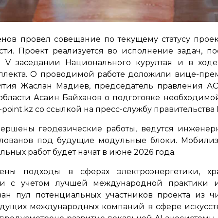
нов провел совещание по текущему статусу проек
ти. Проект реализуется во исполнение задач, по
 V заседании Национального курултая и в ходе 
ллекта. О проводимой работе доложили вице-пре
ития Жаслан Мадиев, председатель правления АО 
области Асаин Байханов о подготовке необходимо
point.kz со ссылкой на пресс-службу правительства 
вершены геодезические работы, ведутся инженер
отлованов под будущие модульные блоки. Мобилиз
ьных работ будет начат в июне 2026 года.
ены подходы в сферах электроэнергетики, хр
и с учетом лучшей международной практики и
ан пул потенциальных участников проекта из чи
едущих международных компаний в сфере искусств