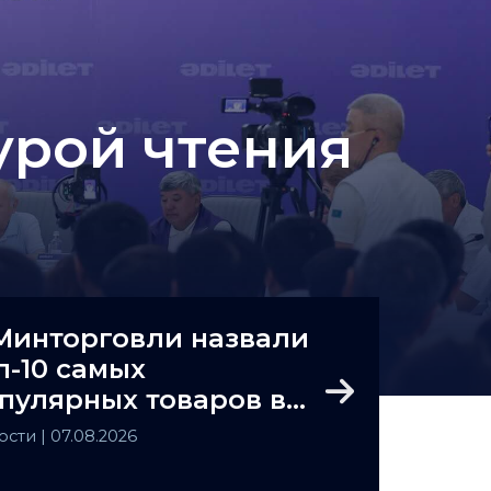
урой чтения
Минторговли назвали
п-10 самых
пулярных товаров в
Next
захстане
ости
| 07.08.2026