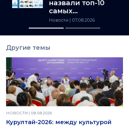
назвали топ-10
самых
популярных
Новости
| 07.08.2026
товаров в
Казахстане
Другие темы
НОВОСТИ | 08.08.2026
Курултай-2026: между культурой