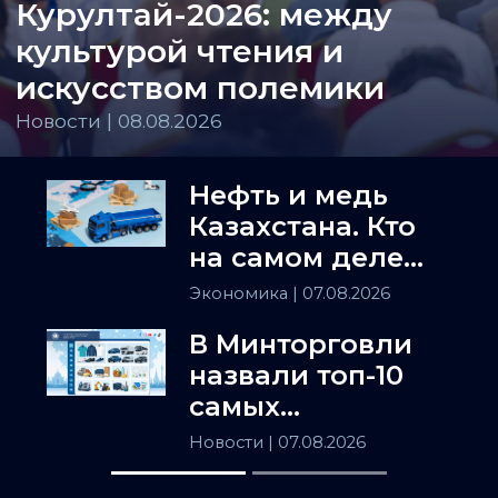
Курултай-2026: между
культурой чтения и
искусством полемики
Новости | 08.08.2026
Нефть и медь
Казахстана. Кто
на самом деле
держит
Экономика
| 07.08.2026
Центральную
В Минторговли
Азию
назвали топ-10
самых
популярных
Новости
| 07.08.2026
товаров в