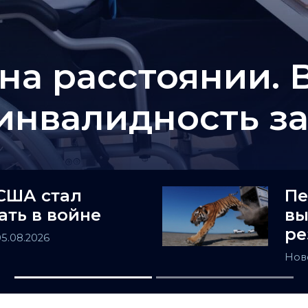
на расстоянии. 
 инвалидность з
США стал
Пе
ать в войне
вы
ре
05.08.2026
Нов