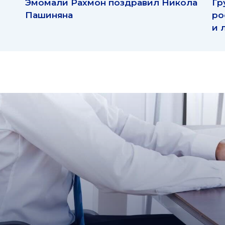
Эмомали Рахмон поздравил Никола
Гр
Пашиняна
ро
и 