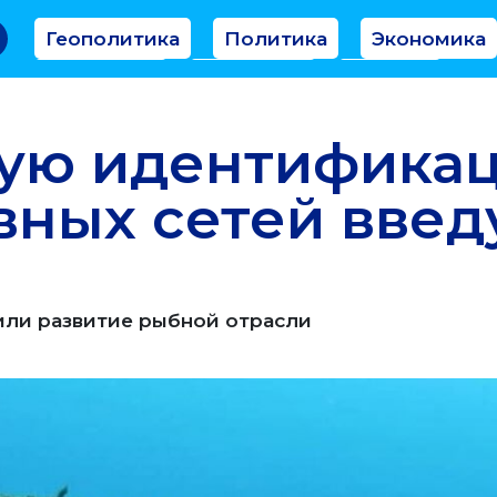
Геополитика
Политика
Экономика
Аналитика
Интервью
Мнение
ую идентифика
ных сетей введу
или развитие рыбной отрасли