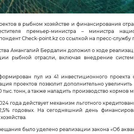
ектов в рыбном хозяйстве и финансирования отр
естителя премьер-министра – министра нац
ондент Check-point.kz со ссылкой на пресс-службу 
ства Амангалий Бердалин доложил о ходе реализац
ции рыбной отрасли, включая внедрение систем
сформирован пул из 41 инвестиционного проекта
зация проектов позволит дополнительно увеличи
10 тыс. тонн, а также наладить производство кормов м
2024 года действует механизм льготного кредитова
2,5% годовых. На сегодняшний день финансиров
хозяйства.
вещания было уделено реализации закона «Об аквак