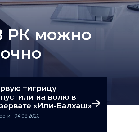
В РК можно
аочно
рвую тигрицу
пустили на волю в
зервате «Или-Балхаш»
Next
ости
| 04.08.2026