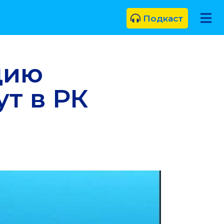
Подкаст
цию
т в РК