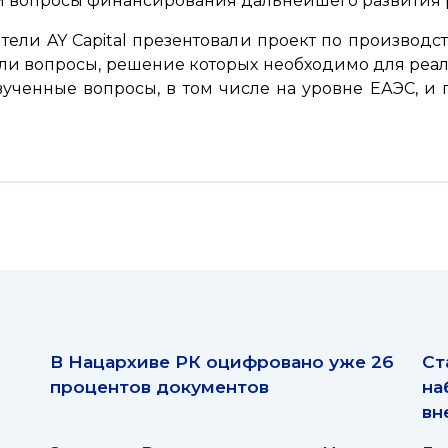
 вопросы финансирования дальнейшего развития 
тели AY Capital презентовали проект по производс
яли вопросы, решение которых необходимо для реа
вученные вопросы, в том числе на уровне ЕАЭС, 
В Нацархиве РК оцифровано уже 26
Ст
процентов документов
на
вн