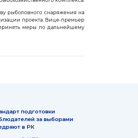
рыбохозяйственного комплекса.
тву рыболовного снаряжения на
лизации проекта. Вице-премьер
и принять меры по дальнейшему
андарт подготовки
блюдателей за выборами
едряют в РК