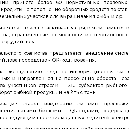
ации принято более 60 нормативных правовых
кредиты на пополнение оборотных средств по став
 земельных участков для выращивания рыбы и др.
министра, отрасль сталкивается с рядом системных 
ства, ограниченные возможности инспекционного 
а орудий лова.
сельского хозяйства предлагается внедрение си
ий лова посредством QR-кодирования.
 эксплуатацию введена информационная систем
нных и направленная на пресечение оборота нез
% участников отрасли – 1210 субъектов рыбного 
орот рыбной продукции на 2 тыс. тонн.
зации станет внедрение системы прослежив
 специальными бирками с QR-кодами, содержа
 с последующим внесением данных в единый электр