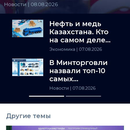
Новости | 08.08.2026
Нефть и медь
Казахстана. Кто
на самом деле
держит
Экономика
| 07.08.2026
Центральную
В Минторговли
Азию
назвали топ-10
самых
популярных
Новости
| 07.08.2026
товаров в
Казахстане
Другие темы