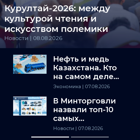
Курултай-2026: между
культурой чтения и
искусством полемики
Новости | 08.08.2026
Нефть и медь
Казахстана. Кто
на самом деле
держит
Экономика
| 07.08.2026
Центральную
В Минторговли
Азию
назвали топ-10
самых
популярных
Новости
| 07.08.2026
товаров в