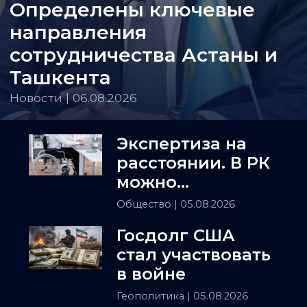
Определены ключевые
направления
сотрудничества Астаны и
Ташкента
Новости | 06.08.2026
Экспертиза на
расстоянии. В РК
можно
установить
Общество
| 05.08.2026
инвалидность
Госдолг США
заочно
стал участвовать
в войне
Геополитика
| 05.08.2026