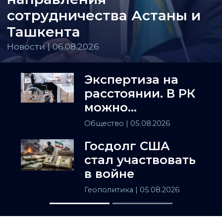
сотрудничества Астаны и
Ташкента
Новости | 06.08.2026
Экспертиза на
расстоянии. В РК
можно
установить
Общество
| 05.08.2026
инвалидность
Госдолг США
заочно
стал участвовать
в войне
Геополитика
| 05.08.2026