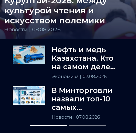
Курултай-2026: между
культурой чтения и
искусством полемики
Новости | 08.08.2026
Нефть и медь
Казахстана. Кто
на самом деле
держит
Экономика
| 07.08.2026
Центральную
В Минторговли
Азию
назвали топ-10
самых
популярных
Новости
| 07.08.2026
товаров в
Казахстане