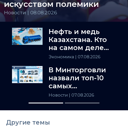
искусством полемики
Новости | 08.08.2026
Нефть и медь
Казахстана. Кто
на самом деле
держит
Экономика
| 07.08.2026
Центральную
В Минторговли
Азию
назвали топ-10
самых
популярных
Новости
| 07.08.2026
товаров в
Казахстане
Другие темы