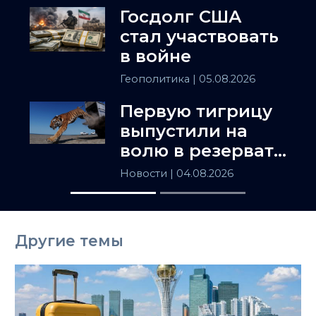
Госдолг США
стал участвовать
в войне
Геополитика
| 05.08.2026
Первую тигрицу
выпустили на
волю в резервате
«Или-Балхаш»
Новости
| 04.08.2026
Другие темы