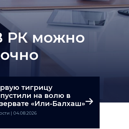
В РК можно
аочно
рвую тигрицу
пустили на волю в
зервате «Или-Балхаш»
Next
ости
| 04.08.2026