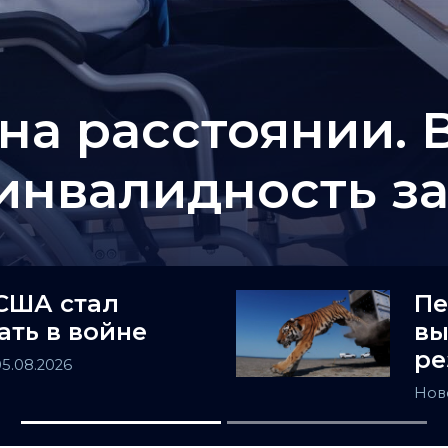
на расстоянии. 
 инвалидность з
США стал
Пе
ать в войне
вы
ре
05.08.2026
Нов