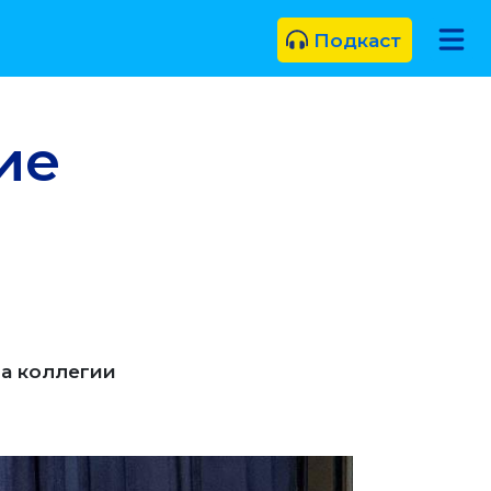
Подкаст
ие
а коллегии