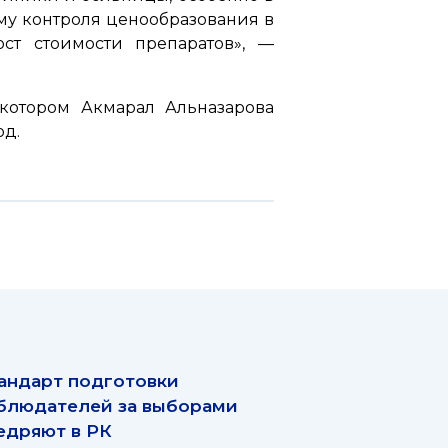
ему контроля ценообразования в
ст стоимости препаратов»
, —
котором Акмарал Альназарова
од.
андарт подготовки
блюдателей за выборами
едряют в РК