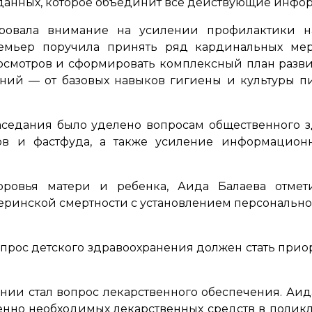
данных, которое объединит все действующие инфо
ировала внимание на усилении профилактики н
емьер поручила принять ряд кардинальных ме
смотров и сформировать комплексный план разви
ений — от базовых навыков гигиены и культуры п
аседания было уделено вопросам общественного з
ов и фастфуда, а также усиление информационн
оровья матери и ребенка, Аида Балаева отмет
теринской смертности с установлением персонально
прос детского здравоохранения должен стать прио
нии стал вопрос лекарственного обеспечения. Аид
нно необходимых лекарственных средств в полик