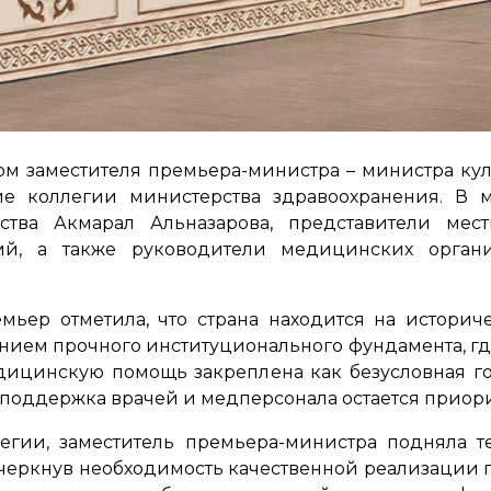
вом заместителя премьера-министра – министра к
ние коллегии министерства здравоохранения. В 
тва Акмарал Альназарова, представители мест
ий, а также руководители медицинских органи
мьер отметила, что страна находится на историч
нием прочного институционального фундамента, гд
ицинскую помощь закреплена как безусловная го
 поддержка врачей и медперсонала остается приори
легии, заместитель премьера-министра подняла 
черкнув необходимость качественной реализации п