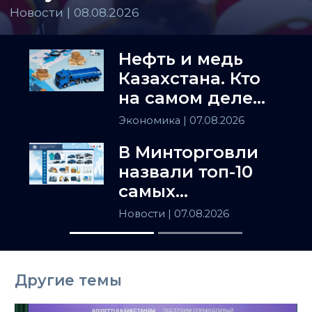
Новости | 08.08.2026
Нефть и медь
Казахстана. Кто
на самом деле
держит
Экономика
| 07.08.2026
Центральную
В Минторговли
Азию
назвали топ-10
самых
популярных
Новости
| 07.08.2026
товаров в
Казахстане
Другие темы