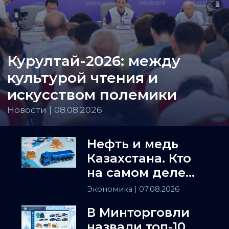
Курултай-2026: между
культурой чтения и
искусством полемики
Новости | 08.08.2026
Нефть и медь
Казахстана. Кто
на самом деле
держит
Экономика
| 07.08.2026
Центральную
В Минторговли
Азию
назвали топ-10