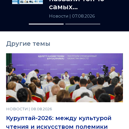
самых
популярных
Новости
| 07.08.2026
товаров в
Казахстане
Другие темы
НОВОСТИ | 08.08.2026
Курултай-2026: между культурой
чтения и искусством полемики