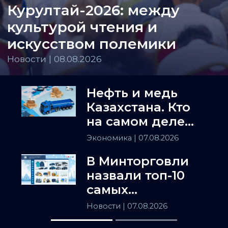
Курултай-2026: между
культурой чтения и
искусством полемики
Новости | 08.08.2026
Нефть и медь
Казахстана. Кто
на самом деле
держит
Экономика
| 07.08.2026
Центральную
В Минторговли
Азию
назвали топ-10
самых
популярных
Новости
| 07.08.2026
товаров в