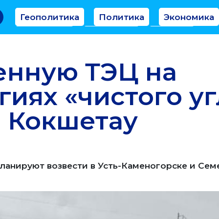
Геополитика
Политика
Экономика
Аналитика
Интервью
Мнение
енную ТЭЦ на
гиях «чистого уг
в Кокшетау
ланируют возвести в Усть-Каменогорске и Сем