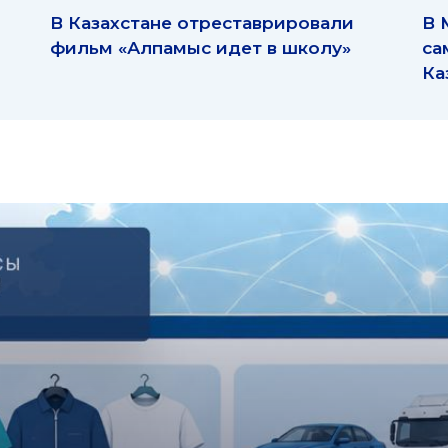
р
В Казахстане отреставрировали
В 
фильм «Алпамыс идет в школу»
са
Ка