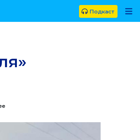
Подкаст
ля»
еe