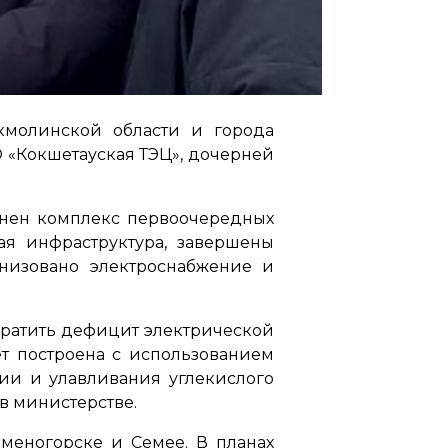
кмолинской области и города
О «Кокшетауская ТЭЦ», дочерней
лнен комплекс первоочередных
ая инфраструктура, завершены
низовано электроснабжение и
кратить дефицит электрической
ет построена с использованием
ии и улавливания углекислого
в министерстве.
аменогорске и Семеe. В планах