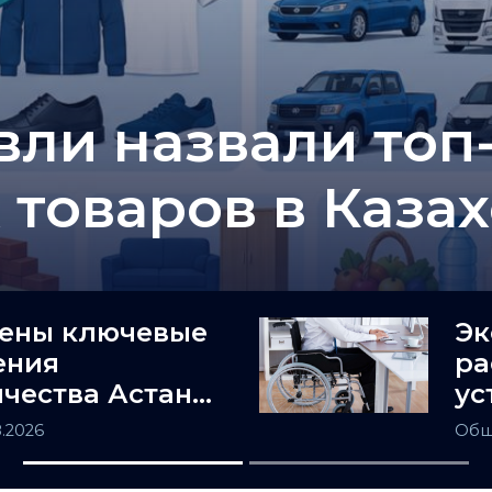
ли назвали топ
товаров в Каза
ены ключевые
Эк
ения
ра
чества Астаны
ус
та
ин
8.2026
Общ