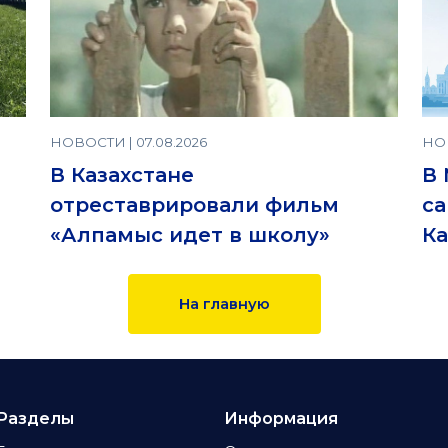
НОВОСТИ | 07.08.2026
НОВ
В Казахстане
В 
отреставрировали фильм
са
«Алпамыс идет в школу»
Ка
На главную
Разделы
Информация