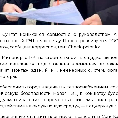
 Сунгат Есимханов совместно с руководством А
ства новой ТЭЦ в Кокшетау. Проект реализуется ТО
о», сообщает корреспондент Check-point.kz.
бе Минэнерго РК, на строительной площадке выпо
кие изыскания, подготовлена временная дорожн
начат монтаж зданий и инженерных систем, орга
маторы.
 обеспечить город надежным теплоснабжением, со
ческую безопасность. Новая ТЭЦ в Кокшетау буд
предусматривающих современные системы фильтрац
 воздействие на окружающую среду»,
— подчеркнули 
алогичные станции планируют возвести в Усть-К