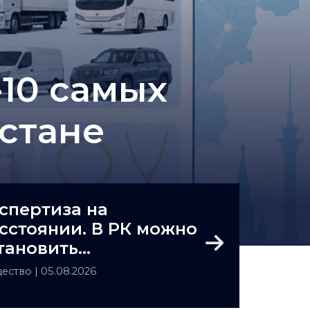
-10 самых
хстане
спертиза на
сстоянии. В РК можно
тановить
Next
валидность заочно
ество
| 05.08.2026