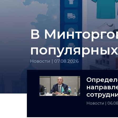
В Минторгов
популярных 
Новости | 07.08.2026
Определ
направл
сотрудни
и Ташкен
Новости
| 06.0