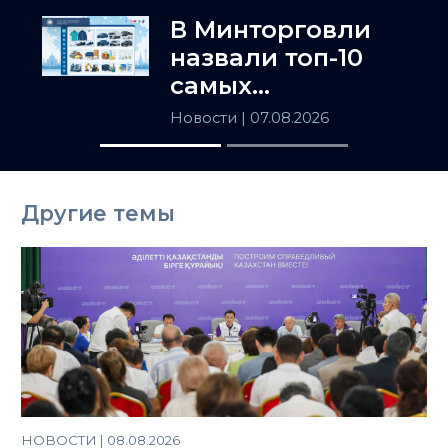
Центральную
В Минторговли
Азию
назвали топ-10
самых
популярных
Новости
| 07.08.2026
товаров в
Казахстане
Другие темы
НОВОСТИ | 08.08.2026