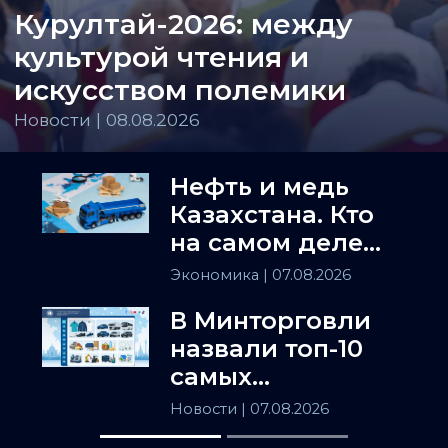
Курултай-2026: между
культурой чтения и
искусством полемики
Новости | 08.08.2026
Нефть и медь
Казахстана. Кто
на самом деле
держит
Экономика
| 07.08.2026
Центральную
В Минторговли
Азию
назвали топ-10
самых
популярных
Новости
| 07.08.2026
товаров в